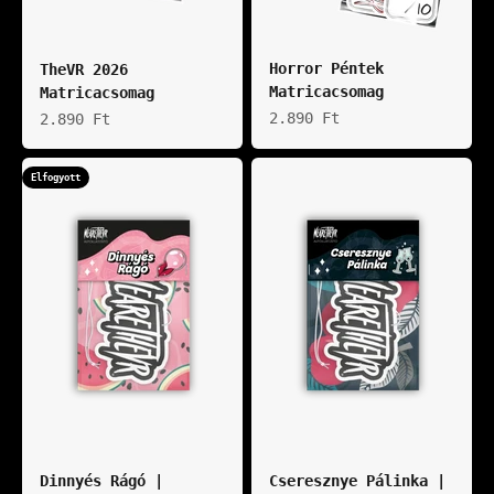
Horror Péntek
TheVR 2026
Matricacsomag
Matricacsomag
Akciós ár
Akciós ár
2.890 Ft
2.890 Ft
Elfogyott
Dinnyés Rágó |
Cseresznye Pálinka |