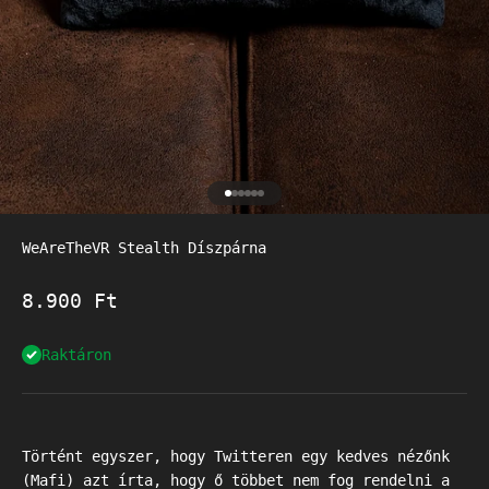
Go to item 1
Go to item 2
Go to item 3
Go to item 4
Go to item 5
Go to item 6
WeAreTheVR Stealth Díszpárna
Akciós ár
8.900 Ft
Raktáron
Történt egyszer, hogy Twitteren egy kedves nézőnk
(Mafi) azt írta, hogy ő többet nem fog rendelni a