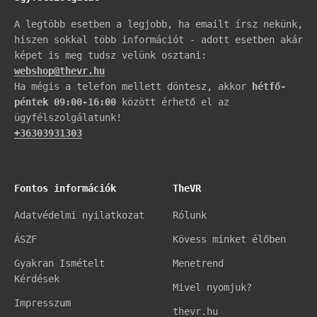
A legtöbb esetben a legjobb, ha emailt írsz nekünk,
hiszen sokkal több információt - adott esetben akár
képet is meg tudsz velünk osztani:
webshop@thevr.hu
Ha mégis a telefon mellett döntesz, akkor
hétfő-
péntek 09:00-16:00
között érhető el az
ügyfélszolgálatunk!
+36303931303
Fontos információk
TheVR
Adatvédelmi nyilatkozat
Rólunk
ÁSZF
Kövess minket élőben
Gyakran Ismételt
Menetrend
Kérdések
Mivel nyomjuk?
Impresszum
thevr.hu