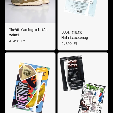
TheVR Gaming mintás
BUDI CHECK
zokni
Matricacsomag
Akciós ár
4.490 Ft
Akciós ár
2.890 Ft