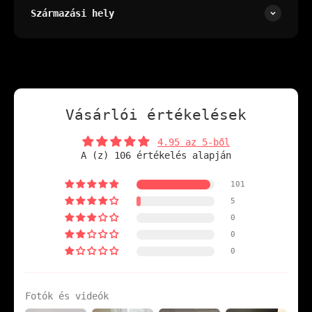
Származási hely
Vásárlói értékelések
4.95 az 5-ből
A (z) 106 értékelés alapján
101
5
0
0
0
Fotók és videók