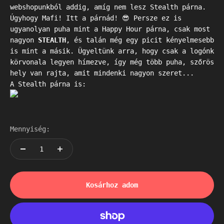
webshopunkból addig, amíg nem lesz Stealth párna.
Úgyhogy Mafi! Itt a párnád! 😎 Persze ez is
ugyanolyan puha mint a Happy Hour párna, csak most
nagyon
STEALTH
, és talán még egy picit kényelmesebb
is mint a másik. Ügyeltünk arra, hogy csak a logónk
körvonala legyen hímezve, így még több puha, szőrös
hely van rajta, amit mindenki nagyon szeret...
A Stealth párna is:
Mennyiség:
Kosárhoz adom