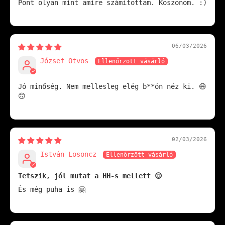
Pont olyan mint amire számitottam. Köszönöm. :)
06/03/2026
József Ötvös
Jó minőség. Nem mellesleg elég b**ón néz ki. 😄
🙃
02/03/2026
István Losoncz
Tetszik, jól mutat a HH-s mellett 😌
És még puha is 🤗