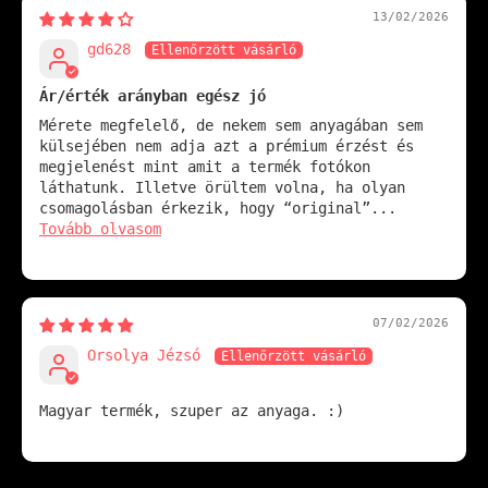
13/02/2026
gd628
Ár/érték arányban egész jó
Mérete megfelelő, de nekem sem anyagában sem
külsejében nem adja azt a prémium érzést és
megjelenést mint amit a termék fotókon
láthatunk. Illetve örültem volna, ha olyan
csomagolásban érkezik, hogy “original”...
Tovább olvasom
07/02/2026
Orsolya Jézsó
Magyar termék, szuper az anyaga. :)