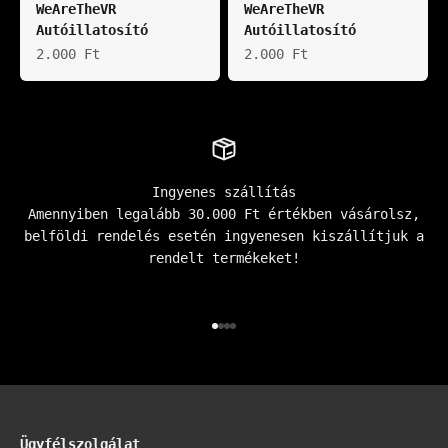
WeAreTheVR
WeAreTheVR
Autóillatosító
Autóillatosító
Akciós ár
Akciós ár
2.000 Ft
2.000 Ft
Ingyenes szállítás
Amennyiben legalább 30.000 Ft értékben vásárolsz,
belföldi rendelés esetén ingyenesen kiszállítjuk a
rendelt termékeket!
Go to item 1
Go to item 2
Go to item 3
Go to item 4
Ügyfélszolgálat