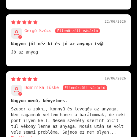
22/06/2026
Gergő Szűcs
Nagyon jól néz ki és jó az anyaga is😀
Jó az anyag
19/06/2026
Dominika Tüske
Nagyon menő, kényelmes.
Szuper a zokni, könnyű és levegős az anyaga.
Nem magamnak vettem hanem a barátomnak, de neki
pont ilyen kell. Nekem személy szerint picit
túl vékony lenne az anyaga. Mosás után se volt
vele semmi probléma. Sajnos ez nem olyan...