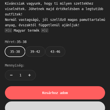
Kíváncsiak vagyunk, hogy ti milyen szettekhez
viselnétek. Jöhetnek majd értékelésben a legtutibb
outfitek!
Normál vastagságú, jól szellőző magas pamuttartalmú
anyag, évszaktól függetlenül ajánljuk!
🇭🇺 Magyar termék 🇭🇺
Méret:
35-38
35-38
39-42
43-46
Mennyiség:
Kosárhoz adom