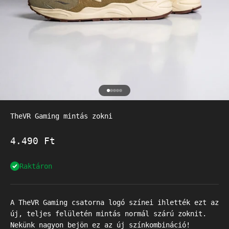
Go to item 1
Go to item 2
Go to item 3
Go to item 4
Go to item 5
TheVR Gaming mintás zokni
Akciós ár
4.490 Ft
Raktáron
A TheVR Gaming csatorna logó színei ihlették ezt az
új, teljes felületén mintás normál szárú zoknit.
Nekünk nagyon bejön ez az új színkombináció!