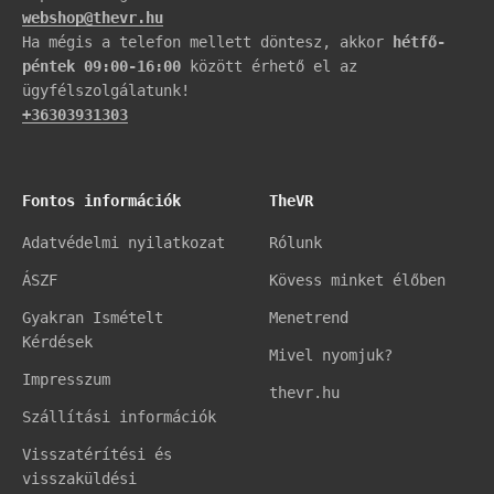
webshop@thevr.hu
Ha mégis a telefon mellett döntesz, akkor
hétfő-
péntek 09:00-16:00
között érhető el az
ügyfélszolgálatunk!
+36303931303
Fontos információk
TheVR
Adatvédelmi nyilatkozat
Rólunk
ÁSZF
Kövess minket élőben
Gyakran Ismételt
Menetrend
Kérdések
Mivel nyomjuk?
Impresszum
thevr.hu
Szállítási információk
Visszatérítési és
visszaküldési