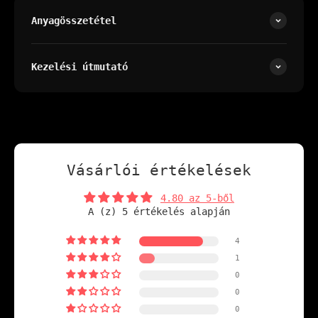
Anyagösszetétel
Kezelési útmutató
Vásárlói értékelések
4.80 az 5-ből
A (z) 5 értékelés alapján
4
1
0
0
0