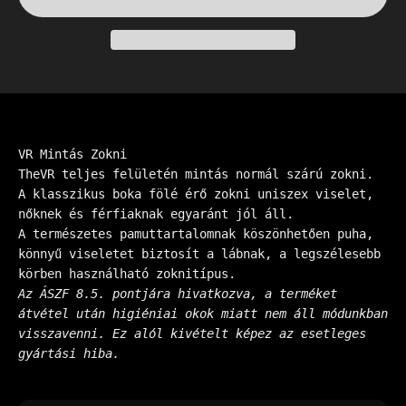
VR Mintás Zokni
TheVR teljes felületén mintás normál szárú zokni.
A klasszikus boka fölé érő zokni uniszex viselet,
nőknek és férfiaknak egyaránt jól áll.
A természetes pamuttartalomnak köszönhetően puha,
könnyű viseletet biztosít a lábnak, a legszélesebb
körben használható zoknitípus.
Az ÁSZF 8.5. pontjára hivatkozva, a terméket
átvétel után higiéniai okok miatt nem áll módunkban
visszavenni. Ez alól kivételt képez az esetleges
gyártási hiba.