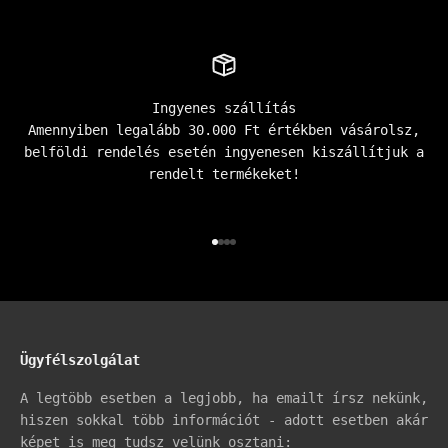
Ingyenes szállítás
Amennyiben legalább 30.000 Ft értékben vásárolsz,
belföldi rendelés esetén ingyenesen kiszállítjuk a
rendelt termékeket!
Go to item 1
Go to item 2
Go to item 3
Go to item 4
Ügyfélszolgálat
A legtöbb esetben a legjobb, ha emailt írsz nekünk,
hiszen sokkal több információt - adott esetben akár
képet is meg tudsz velünk osztani: