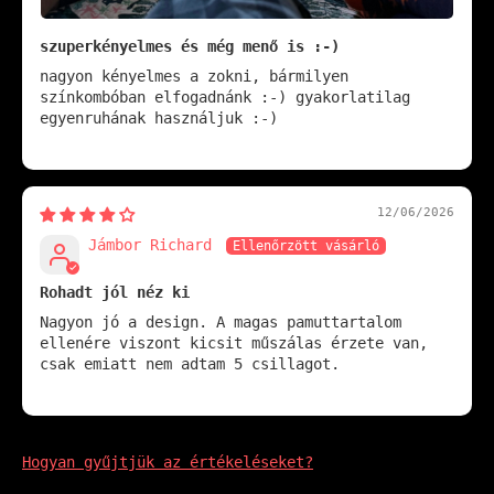
szuperkényelmes és még menő is :-)
nagyon kényelmes a zokni, bármilyen
színkombóban elfogadnánk :-) gyakorlatilag
egyenruhának használjuk :-)
12/06/2026
Jámbor Richard
Rohadt jól néz ki
Nagyon jó a design. A magas pamuttartalom
ellenére viszont kicsit műszálas érzete van,
csak emiatt nem adtam 5 csillagot.
Hogyan gyűjtjük az értékeléseket?