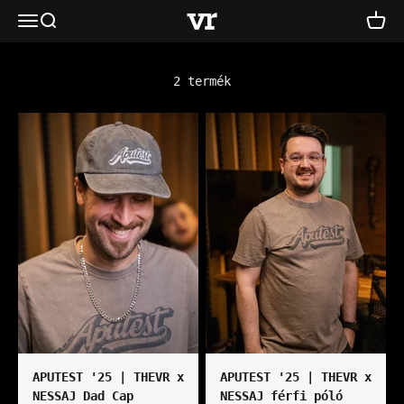
Skip to content
TheVR Shop
2 termék
APUTEST '25 | THEVR x
APUTEST '25 | THEVR x
NESSAJ Dad Cap
NESSAJ férfi póló