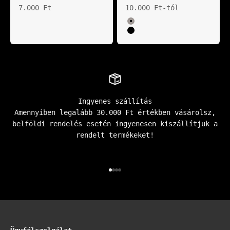
Akciós ár
Akciós ár
7.000 Ft
10.000 Ft-tól
Color
Asphalt
Fekete
Ingyenes szállítás
Amennyiben legalább 30.000 Ft értékben vásárolsz,
belföldi rendelés esetén ingyenesen kiszállítjuk a
rendelt termékeket!
Go to item 1
Go to item 2
Go to item 3
Go to item 4