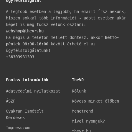
Ügyfélszolgálat
A legtöbb esetben a legjobb, ha emailt írsz nekünk,
hiszen sokkal több információt - adott esetben akár
képet is meg tudsz velünk osztani:
webshop@thevr.hu
Ha mégis a telefon mellett döntesz, akkor
hétfő-
péntek 09:00-16:00
között érhető el az
ügyfélszolgálatunk!
+36303931303
Fontos információk
TheVR
Adatvédelmi nyilatkozat
Rólunk
ÁSZF
Kövess minket élőben
Gyakran Ismételt
Menetrend
Kérdések
Mivel nyomjuk?
Impresszum
thevr.hu