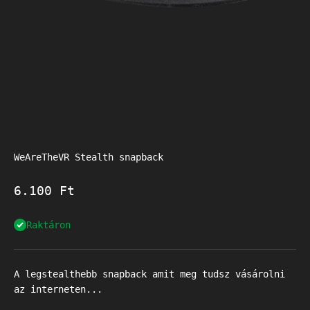
WeAreTheVR Stealth snapback
Akciós ár
6.100 Ft
Raktáron
A legstealthebb snapback amit meg tudsz vásárolni
az interneten...