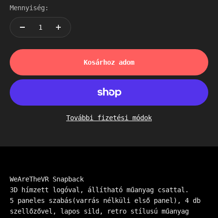
Mennyiség:
Kosárhoz adom
További fizetési módok
WeAreTheVR Snapback
3D hímzett logóval, állítható műanyag csattal.
5 paneles szabás(varrás nélküli első panel), 4 db
szellőzővel, lapos sild, retro stílusú műanyag