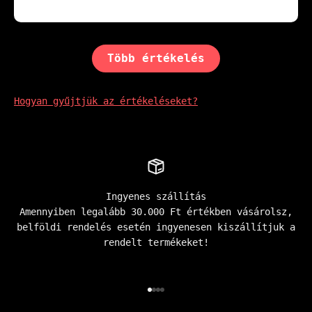
Több értékelés
Hogyan gyűjtjük az értékeléseket?
Ingyenes szállítás
Amennyiben legalább 30.000 Ft értékben vásárolsz,
belföldi rendelés esetén ingyenesen kiszállítjuk a
rendelt termékeket!
Go to item 1
Go to item 2
Go to item 3
Go to item 4