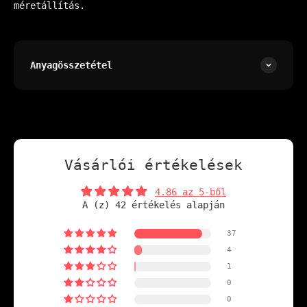
méretállítás.
Anyagösszetétel
Vásárlói értékelések
4.86 az 5-ből
A (z) 42 értékelés alapján
37
4
1
0
0