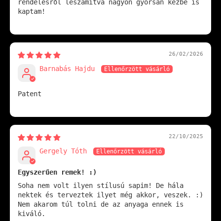
rendelésről leszámítva nagyon gyorsan kézbe is
kaptam!
26/02/2026
Barnabás Hajdu
Patent
22/10/2025
Gergely Tóth
Egyszerűen remek! :)
Soha nem volt ilyen stílusú sapim! De hála
nektek és terveztek ilyet még akkor, veszek. :)
Nem akarom túl tolni de az anyaga ennek is
kiváló.