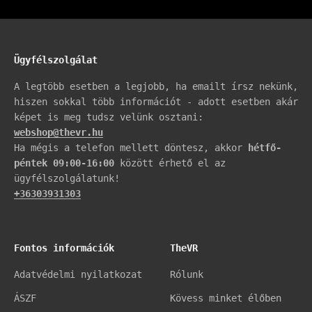
Ügyfélszolgálat
A legtöbb esetben a legjobb, ha emailt írsz nekünk,
hiszen sokkal több információt - adott esetben akár
képet is meg tudsz velünk osztani:
webshop@thevr.hu
Ha mégis a telefon mellett döntesz, akkor
hétfő-
péntek 09:00-16:00
között érhető el az
ügyfélszolgálatunk!
+36303931303
Fontos információk
TheVR
Adatvédelmi nyilatkozat
Rólunk
ÁSZF
Kövess minket élőben