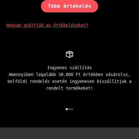
Több értékelés
Hogyan gyűjtjük az értékeléseket?
Ingyenes szállítás
Amennyiben legalább 30.000 Ft értékben vásárolsz,
belföldi rendelés esetén ingyenesen kiszállítjuk a
rendelt termékeket!
Go to item 1
Go to item 2
Go to item 3
Go to item 4