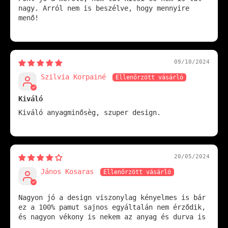
nagy. Arról nem is beszélve, hogy mennyire
menő!
09/10/2024
Szilvia Korpainé
Kiváló
Kiváló anyagminősèg, szuper design.
20/05/2024
János Kosaras
Nagyon jó a design viszonylag kényelmes is bár
ez a 100% pamut sajnos egyáltalán nem érződik,
és nagyon vékony is nekem az anyag és durva is