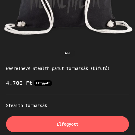
Go to item 1
Go to item 2
Go to item 3
WeAreTheVR Stealth pamut tornazsák (kifutó)
Akciós ár
4.700 Ft
Elfogyott
Stealth tornazsák
Elfogyott