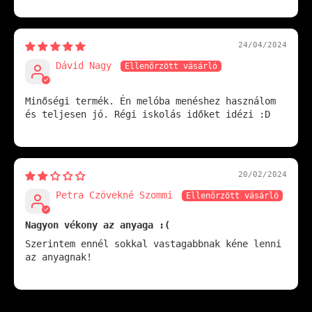
24/04/2024
Dávid Nagy
Minőségi termék. Én melóba menéshez használom
és teljesen jó. Régi iskolás időket idézi :D
20/02/2024
Petra Czövekné Szommi
Nagyon vékony az anyaga :(
Szerintem ennél sokkal vastagabbnak kéne lenni
az anyagnak!