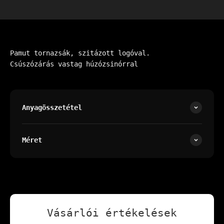
Pamut tornazsák, szitázott logóval.
Csúszózárás vastag húzózsinórral
Anyagösszetétel
Méret
Vásárlói értékelések