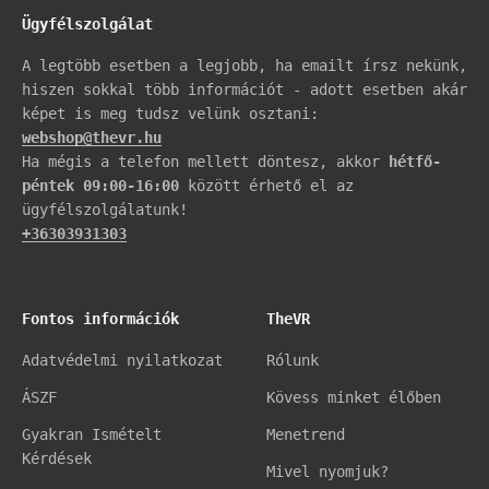
Ügyfélszolgálat
A legtöbb esetben a legjobb, ha emailt írsz nekünk,
hiszen sokkal több információt - adott esetben akár
képet is meg tudsz velünk osztani:
webshop@thevr.hu
Ha mégis a telefon mellett döntesz, akkor
hétfő-
péntek 09:00-16:00
között érhető el az
ügyfélszolgálatunk!
+36303931303
Fontos információk
TheVR
Adatvédelmi nyilatkozat
Rólunk
ÁSZF
Kövess minket élőben
Gyakran Ismételt
Menetrend
Kérdések
Mivel nyomjuk?