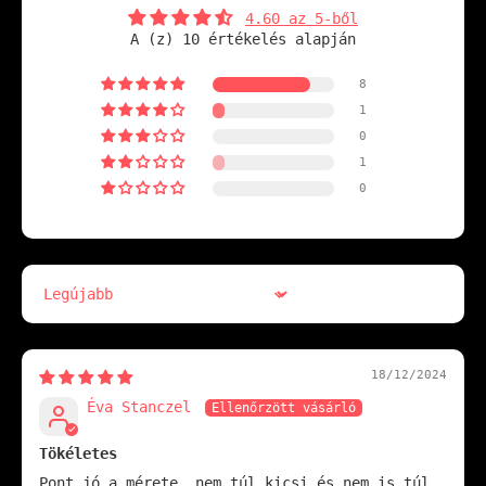
4.60 az 5-ből
A (z) 10 értékelés alapján
8
1
0
1
0
Sort by
18/12/2024
Éva Stanczel
Tökéletes
Pont jó a mérete, nem túl kicsi és nem is túl