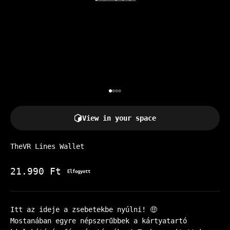
Go to item 1
Go to item 2
Go to item 3
Go to item 4
View in your space
TheVR Lines Wallet
Akciós ár
21.990 Ft
Elfogyott
Itt az ideje a zsebetekbe nyúlni! 🤑
Mostanában egyre népszerűbbek a kártyatartó