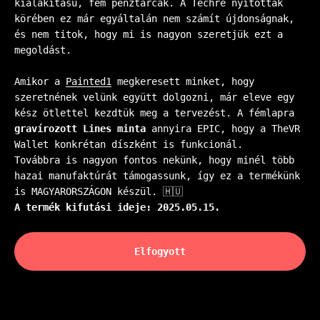
kialakítású, fém pénztárcák. A Techre nyitottak
körében ez már egyáltalán nem számít újdonságnak,
és nem titok, hogy mi is nagyon szeretjük ezt a
megoldást.
Amikor a
Painted1
megkeresett minket, hogy
szeretnének velünk együtt dolgozni, már eleve egy
kész ötlettel kezdtük meg a tervezést. A fémlapra
gravírozott Lines minta
annyira EPIC, hogy a TheVR
Wallet konkrétan díszként is funkcionál.
Továbbra is nagyon fontos nekünk, hogy minél több
hazai manufaktúrát támogassunk, így ez a termékünk
is MAGYARORSZÁGON készül. 🇭🇺
A termék kifutási ideje: 2025.05.15.
Elfogyott